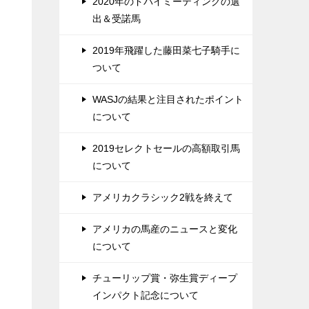
2020年のドバイミーティングの選
出＆受諾馬
2019年飛躍した藤田菜七子騎手に
ついて
WASJの結果と注目されたポイント
について
2019セレクトセールの高額取引馬
について
シ
アメリカクラシック2戦を終えて
アメリカの馬産のニュースと変化
について
チューリップ賞・弥生賞ディープ
インパクト記念について