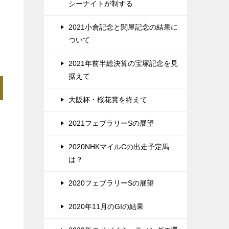
シーナイトが制する
2021小倉記念と関屋記念の結果に
ついて
2021年前半総決算の宝塚記念を見
据えて
大阪杯・桜花賞を終えて
2021フェブラリーSの展望
に
2020NHKマイルCの出走予定馬
は？
2020フェブラリーSの展望
2020年11月のGIの結果