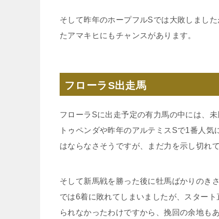
そして昨年のホープフルSでは大敗しました
たアマキヒにもチャンスがあります。
フローラS出走馬
フローラSに出走予定の有力馬の中には、未
トゥペンダや昨年のアルテミスSで1番人気
はならなさそうですが、まだ力を示し切れ
そして新馬戦を勝った後に牡馬ばかりのき
では6着に敗れてしまいましたが、スタート
られなかったわけですから、挽回の余地も