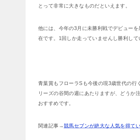
とって非常に大きなものだといえます。
他には、今年の3月に未勝利戦でデビューを
在です。1回しか走っていませんし勝利して
青葉賞もフローラSも今後の現3歳世代の行
リーズの谷間の週にあたりますが、どうか
おすすめです。
関連記事→
競馬セブンが絶大な人気を得てい