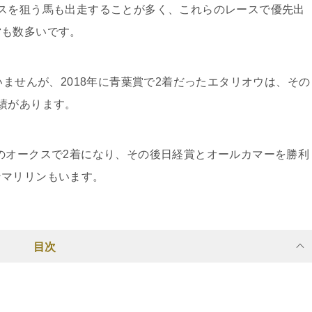
スを狙う馬も出走することが多く、これらのレースで優先出
営も数多いです。
いませんが、2018年に青葉賞で2着だったエタリオウは、その
績があります。
のオークスで2着になり、その後日経賞とオールカマーを勝利
ンマリリンもいます。
目次