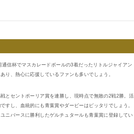
共同通信杯でマスカレードボールの3着だったリトルジャイアン
もあり、熱心に応援しているファンも多いでしょう。
戦とセントポーリア賞を連勝し、現時点で無敗の2戦2勝。活
駒ですし、血統的にも青葉賞やダービーはピッタリでしょう。
イユニバースに勝利したゲルチュタールも青葉賞に登録してい